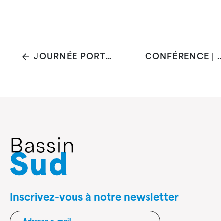
JOURNÉE PORTES OUVERTES DU CENTRE DE PRÉVENTION DE LA TUBERCULOSE DE BRUXELLES
CONFÉRENCE | L'HYPERSENSIBILIT
Inscrivez-vous à notre newsletter