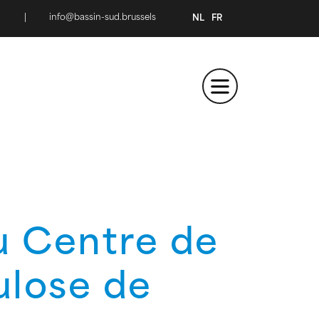
|
info@bassin-sud.brussels
NL
FR
u Centre de
ulose de