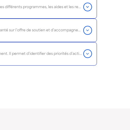
Ce focus a pour but d’apporter une information claire et complète aux professionnels de la santé sur les différents programmes, les aides et les remboursements accessibles.
Ce Focus vise à informer de manière objective et synthétique les professionnel·les du social et de la santé sur l’offre de soutien et d’accompagnement des personnes enceintes (en ordre d’assurabilité), de leurs enfants jusqu’à la fin de la petite enfance et de leurs familles, sur le territoire bruxellois.
Outil de dialogue entre les professionnel·les social-santé et les personnes qu’ils et elles accompagnent. Il permet d’identifier des priorités d’action en centrant l’écoute sur la personne en situation complexe et en ouvrant le champ à toutes les dimensions qui dégradent ou améliorent sa qualité de vie.