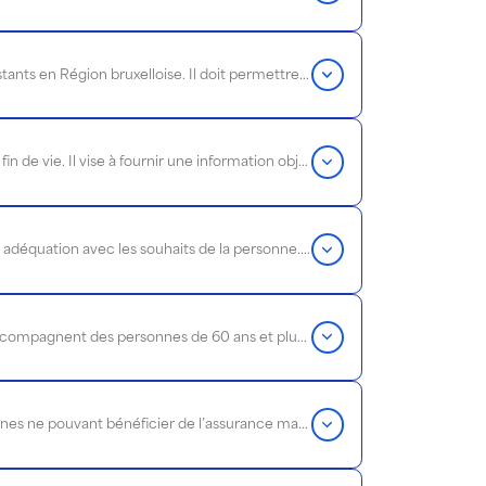
Brochure d'information pratique et concrète sur les aides et remboursements des soins de santé existants en Région bruxelloise. Il doit permettre aux professionnel·les de trouver l’information pratique dont ils et elles ont besoin pour accompagner leurs bénéficiaires.
Ce focus s’adresse aux professionnel·les du social et de la santé qui accompagnent des personnes en fin de vie. Il vise à fournir une information objective et concrète sur les aides et soutiens existants dans le système de santé bruxellois.
Brochure d'information pratique et concrète sur les ressources existantes pour une vie à domicile en adéquation avec les souhaits de la personne. Pour tout profil de bénéficiaire, à partir de 18 ans.
En lien avec le projet Protocole 3, ce focus s’adresse aux professionnels de la santé et du social qui accompagnent des personnes de 60 ans et plus à domicile. Il vise à fournir une aide pratique sur les aides disponibles.
Ce focus vise à clarifier les dispositifs de remboursement des prestations social-santé pour les personnes ne pouvant bénéficier de l’assurance maladie obligatoire.