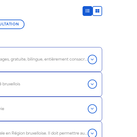
ULTATION
Zinneke, c’est une revue semestrielle – parution au printemps et à l’automne – d’une soixantaine de pages, gratuite, bilingue, entièrement consacrée au social-santé en transformation à Bruxelles.
é bruxellois
vie
Brochure d'information pratique et concrète sur les ressources existantes en matière de santé mentale en Région bruxelloise. Il doit permettre aux professionnel·les de trouver l’information pratique dont ils et elles ont besoin pour accompagner leurs bénéficiaires.