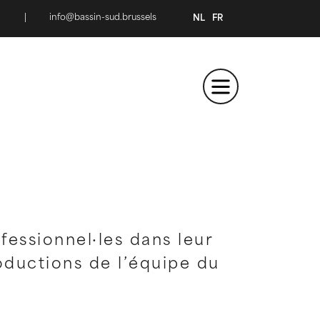
|
info@bassin-sud.brussels
NL
FR
ofessionnel·les dans leur
roductions de l’équipe du