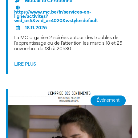
Mutualité Chrétienne
https://www.mc.be/fr/services-en-
ligne/activites?
wid_c=5&wid_a=4020&wstyle=default
18.11.2025
La MC organise 2 soirées autour des troubles de
l’apprentissage ou de l'attention les mardis 18 et 25
novembre de 18h à 20h30
LIRE PLUS
Événement