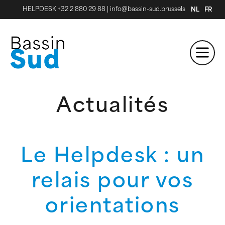
HELPDESK +32 2 880 29 88
|
info@bassin-sud.brussels
NL
FR
Actualités
Le Helpdesk : un
relais pour vos
orientations