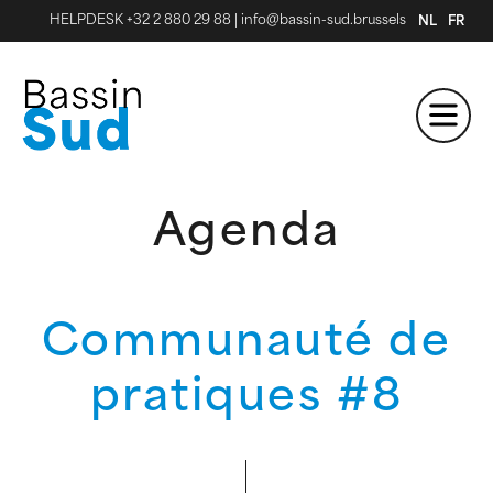
HELPDESK +32 2 880 29 88
|
info@bassin-sud.brussels
NL
FR
Agenda
Communauté de
pratiques #8