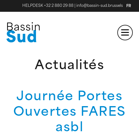
HELPDESK +32 2 880 29 88
|
info@bassin-sud.brussels
FR
Actualités
Journée Portes
Ouvertes FARES
asbl