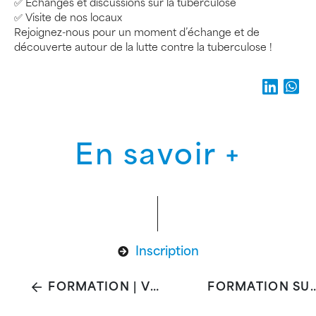
✅ Échanges et discussions sur la tuberculose
✅ Visite de nos locaux
Rejoignez-nous pour un moment d’échange et de
découverte autour de la lutte contre la tuberculose !
En savoir +
Inscription
FORMATION | VIH & IST : MISE À JOUR MÉDICALE
FORMATION SUR LA TU