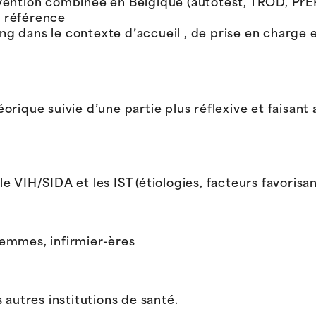
évention combinée en Belgique (autotest, TROD, PrEP
e référence
ing dans le contexte d’accueil , de prise en char
théorique suivie d’une partie plus réflexive et faisa
 VIH/SIDA et les IST (étiologies, facteurs favorisa
femmes, infirmier-ères
 autres institutions de santé.