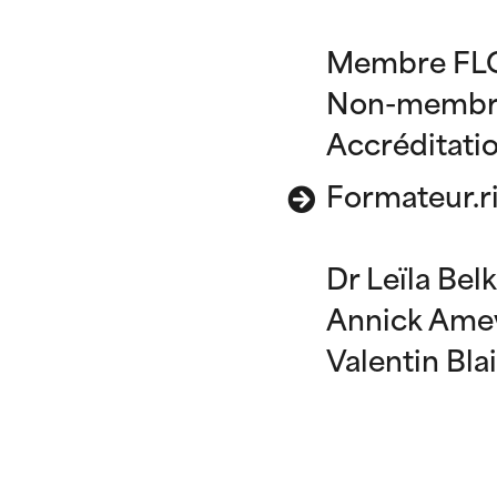
Membre FLC
Non-membre
Accréditati
Formateur.ri
Dr Leïla Bel
Annick Ameye
Valentin Bla