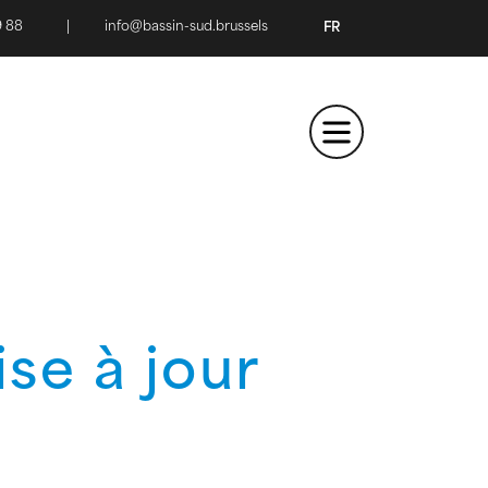
9 88
|
info@bassin-sud.brussels
FR
ise à jour