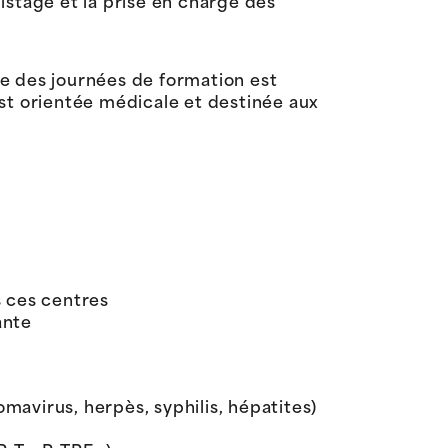
istage et la prise en charge des
e des journées de formation est
st orientée médicale et destinée aux
s ces centres
ante
mavirus, herpès, syphilis, hépatites)