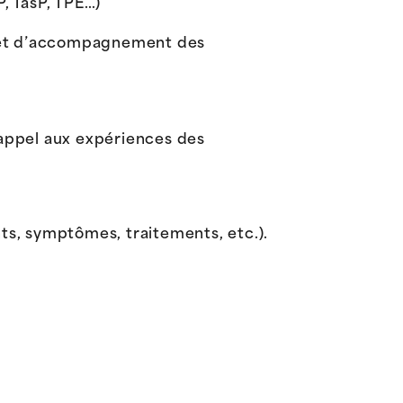
, TasP, TPE…)
ge et d’accompagnement des
nt appel aux expériences des
nts, symptômes, traitements, etc.).