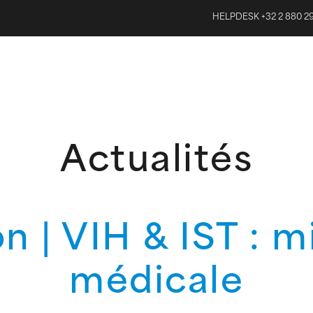
HELPDESK +32 2 880 2
Actualités
 | VIH & IST : m
médicale