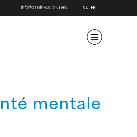
|
info@bassin-sud.brussels
NL
FR
anté mentale