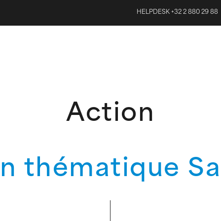
HELPDESK +32 2 880 29 88
Action
n thématique S