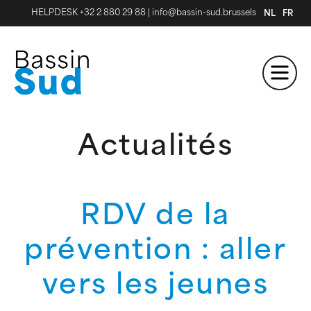
HELPDESK +32 2 880 29 88
|
info@bassin-sud.brussels
NL
FR
Actualités
RDV de la
prévention : aller
vers les jeunes