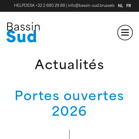
HELPDESK +32 2 880 29 88
|
info@bassin-sud.brussels
NL
FR
Actualités
Portes ouvertes
2026