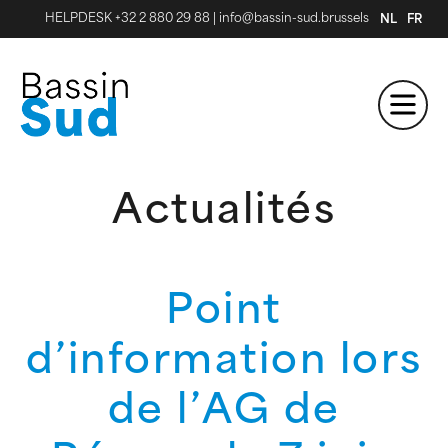
HELPDESK +32 2 880 29 88
|
info@bassin-sud.brussels
NL
FR
Actualités
Point
d’information lors
de l’AG de