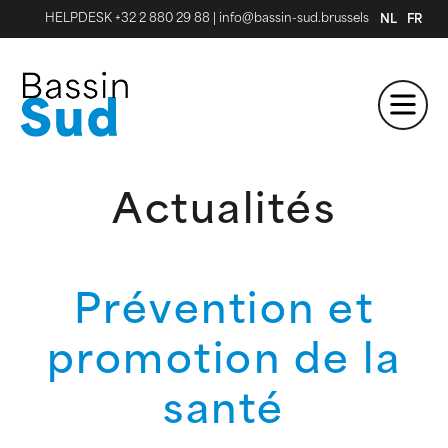
HELPDESK +32 2 880 29 88
|
info@bassin-sud.brussels
NL
FR
Actualités
Prévention et
promotion de la
santé