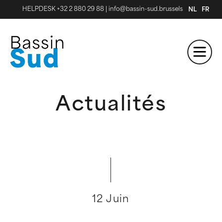
HELPDESK +32 2 880 29 88
|
info@bassin-sud.brussels
NL
FR
Actualités
12 Juin