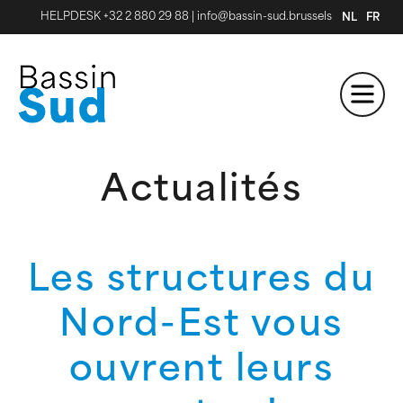
HELPDESK +32 2 880 29 88
|
info@bassin-sud.brussels
NL
FR
Actualités
Les structures du
Nord-Est vous
ouvrent leurs