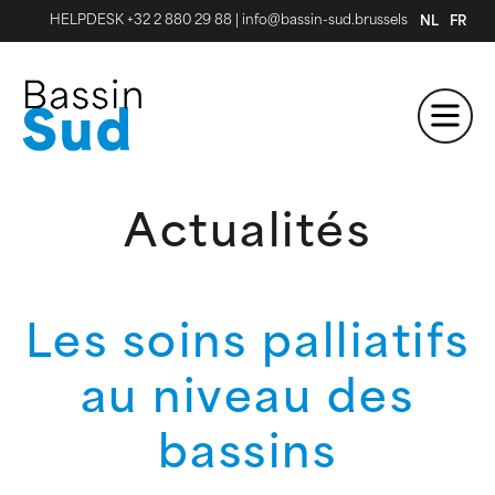
HELPDESK +32 2 880 29 88
|
info@bassin-sud.brussels
NL
FR
Actualités
Les soins palliatifs
au niveau des
bassins