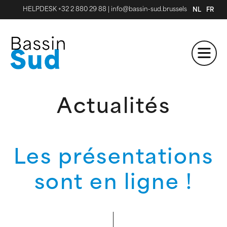
HELPDESK +32 2 880 29 88
|
info@bassin-sud.brussels
NL
FR
Actualités
Les présentations
sont en ligne !