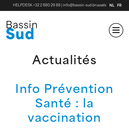
HELPDESK +32 2 880 29 88
|
info@bassin-sud.brussels
NL
FR
Actualités
Info Prévention
Santé : la
vaccination