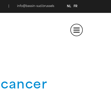
|
info@bassin-sud.brussels
NL
FR
 cancer