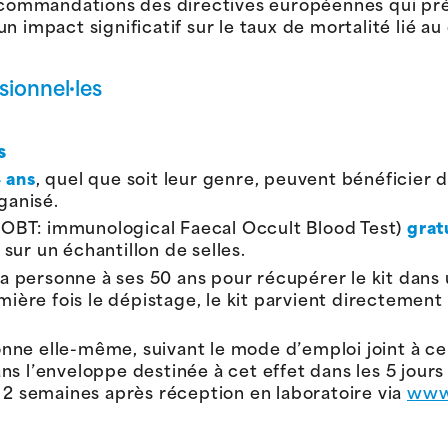
recommandations des directives européennes qui pré
 impact significatif sur le taux de mortalité lié au
sionnel·les
s
4 ans
, quel que soit leur genre, peuvent bénéficier 
ganisé.
(iFOBT: immunological Faecal Occult Blood Test)
grat
, sur un échantillon de selles.
 la personne à ses 50 ans pour récupérer le kit dan
mière fois le dépistage, le kit parvient directement 
sonne elle-même, suivant le mode d’emploi joint à cel
 l’enveloppe destinée à cet effet dans les 5 jours s
s 2 semaines après réception en laboratoire via
www.