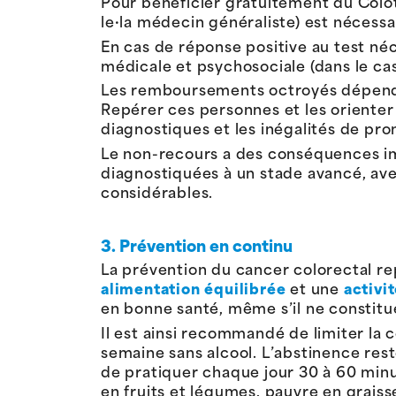
Pour bénéficier gratuitement du Colo
le·la médecin généraliste) est nécessa
En cas de réponse positive au test né
médicale et psychosociale (dans le cas
Les remboursements octroyés dépendron
Repérer ces personnes et les orienter 
diagnostiques et les inégalités de pro
Le non-recours a des conséquences im
diagnostiquées à un stade avancé, ave
considérables.
3. Prévention en continu
La prévention du cancer colorectal re
alimentation équilibrée
et une
activi
en bonne santé, même s’il ne constit
Il est ainsi recommandé de limiter la
semaine sans alcool. L’abstinence reste
de pratiquer chaque jour 30 à 60 minu
en fruits et légumes, pauvre en grais