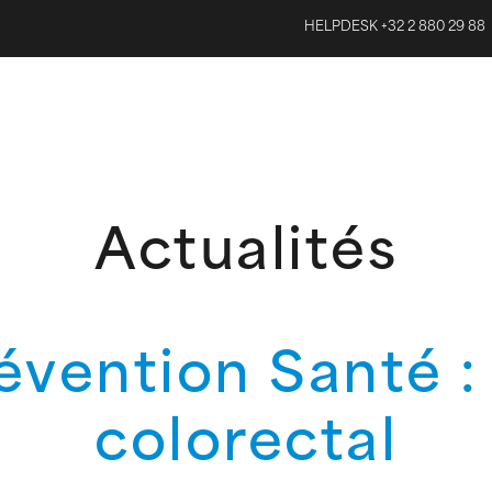
HELPDESK +32 2 880 29 88
Actualités
révention Santé :
colorectal