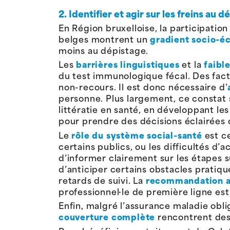
2. Identifier et agir sur les freins au 
En Région bruxelloise, la participati
belges montrent un
gradient socio-
moins au dépistage.
Les
barrières linguistiques
et la
faible
du test immunologique fécal. Des facte
non-recours. Il est donc nécessaire d’
personne. Plus largement, ce constat s
littératie en santé, en développant l
pour prendre des décisions éclairées 
Le
rôle du système social-santé
est c
certains publics, ou les difficultés d’a
d’informer clairement sur les étapes s
d’anticiper certains obstacles pratiqu
retards de suivi. La
recommandation 
professionnel·le de première ligne e
Enfin, malgré l’assurance maladie obli
couverture
complète
rencontrent des