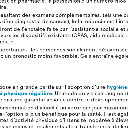
test en pharmacie, la possession d’un numéro NISS 
ire.
cessitant des examens complémentaires, tels une c
 d’un diagnostic de cancer), le·la médecin est l’int
t de l’enquête faite par l’assistant·e social·e et
vers les dispositifs existants (CPAS, aide médicale 
nostic.
portantes : les personnes socialement défavorisées
c un pronostic moins favorable. Cela entraîne éga
pose en grande partie sur l’adoption d’une
hygiène 
té physique régulière
. Un mode de vie sain augment
ue pas une garantie absolue contre le développemen
 consommation d’alcool à un verre par jour maximum,
 l’option la plus bénéfique pour la santé. Il est éga
tes d’activité physique d’intensité modérée à élev
ses animales et en aliments ultra-transformés, de l