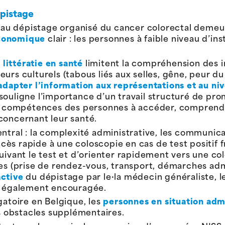
dépistage
on au dépistage organisé du cancer colorectal deme
économique
clair : les personnes à faible niveau d’in
 littératie en santé
limitent la compréhension des i
urs culturels (tabous liés aux selles, gêne, peur d
adapter l’information aux représentations et au n
ouligne l’importance d’un travail structuré de prom
es compétences des personnes à accéder, comprendre,
concernant leur santé.
entral : la complexité administrative, les communica
ccès rapide à une coloscopie en cas de test positif f
uivant le test et d’orienter rapidement vers une co
es (prise de rendez-vous, transport, démarches admi
active
du dépistage par le·la médecin généraliste, l
st également encouragée.
gatoire en Belgique, les
personnes en situation admi
 obstacles supplémentaires.