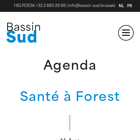
HELPDESK +32 2 880 29 88
|
info@bassin-sud.brussels
NL
FR
Agenda
Santé à Forest