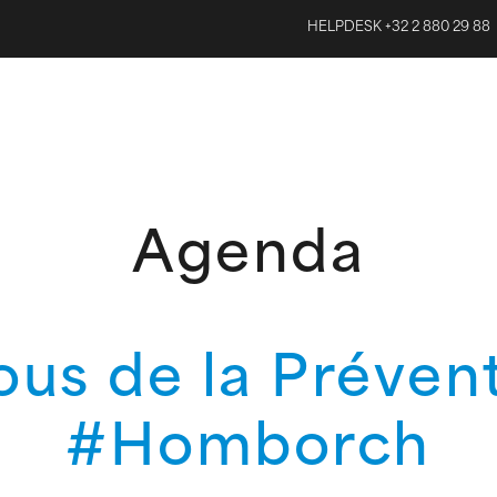
HELPDESK +32 2 880 29 88
Agenda
us de la Préven
#Homborch