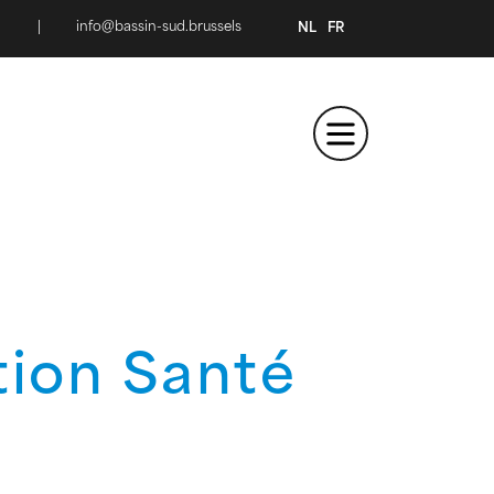
|
info@bassin-sud.brussels
NL
FR
tion Santé