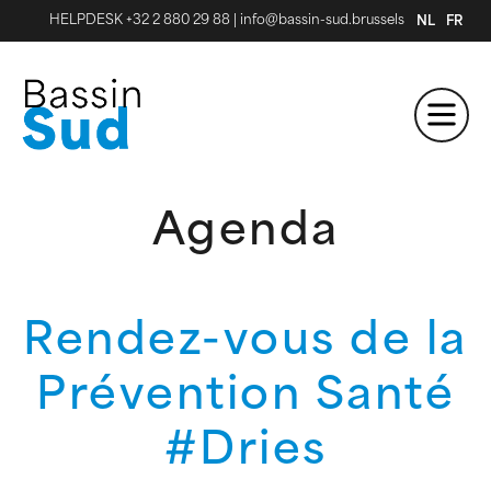
HELPDESK +32 2 880 29 88
|
info@bassin-sud.brussels
NL
FR
Agenda
Rendez-vous de la
Prévention Santé
#Dries