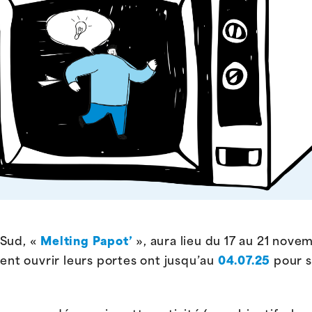
 Sud, «
Melting Papot’
», aura lieu du 17 au 21 nove
tent ouvrir leurs portes ont jusqu’au
04.07.25
pour s’