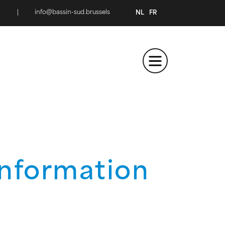
|
info@bassin-sud.brussels
NL
FR
information