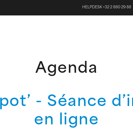
HELPDESK +32 2 880 29 88
Agenda
pot’ - Séance d’
en ligne