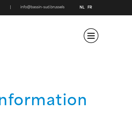
|
info@bassin-sud.brussels
NL
FR
information