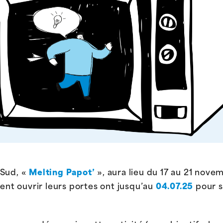
 Sud, «
Melting Papot’
», aura lieu du 17 au 21 nove
tent ouvrir leurs portes ont jusqu’au
04.07.25
pour s’