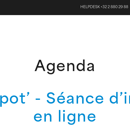
HELPDESK +32 2 880 29 88
Agenda
pot’ - Séance d’
en ligne