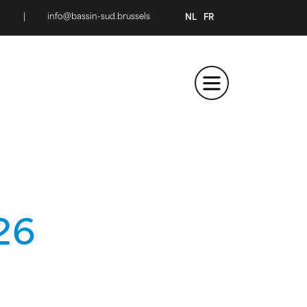
|
info@bassin-sud.brussels
NL
FR
26