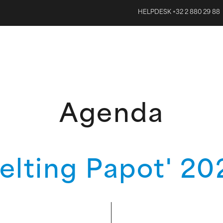
HELPDESK +32 2 880 29 88
Agenda
elting Papot' 20