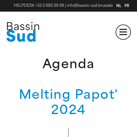
HELPDESK +32 2 880 29 88
|
info@bassin-sud.brussels
NL
FR
Agenda
Melting Papot'
2024