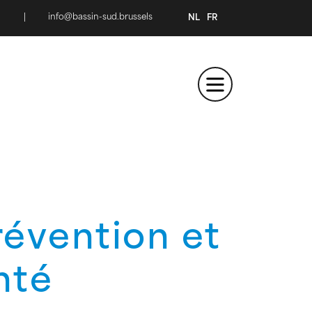
|
info@bassin-sud.brussels
NL
FR
évention et
nté