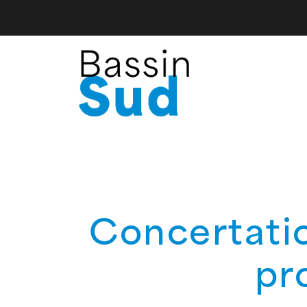
Concertati
pr