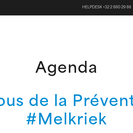
HELPDESK +32 2 880 29 88
Agenda
us de la Préven
#Melkriek