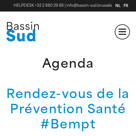
HELPDESK +32 2 880 29 88
|
info@bassin-sud.brussels
NL
FR
Agenda
Rendez-vous de la
Prévention Santé
#Bempt