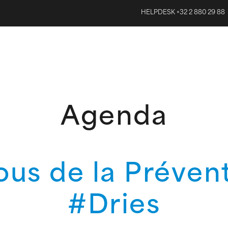
HELPDESK +32 2 880 29 88
Agenda
us de la Préven
#Dries