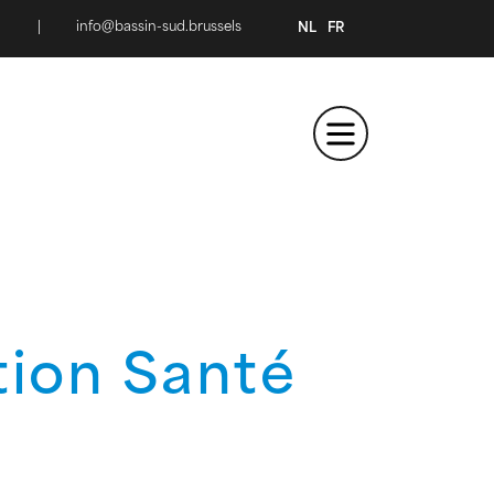
|
info@bassin-sud.brussels
NL
FR
tion Santé