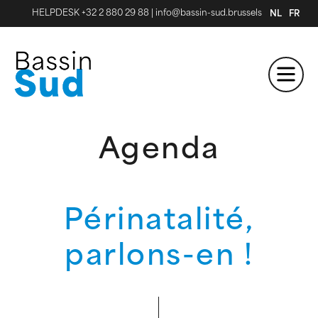
HELPDESK +32 2 880 29 88
|
info@bassin-sud.brussels
NL
FR
Agenda
Périnatalité,
parlons-en !