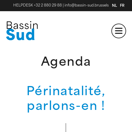
HELPDESK +32 2 880 29 88
|
info@bassin-sud.brussels
NL
FR
Agenda
Périnatalité,
parlons-en !