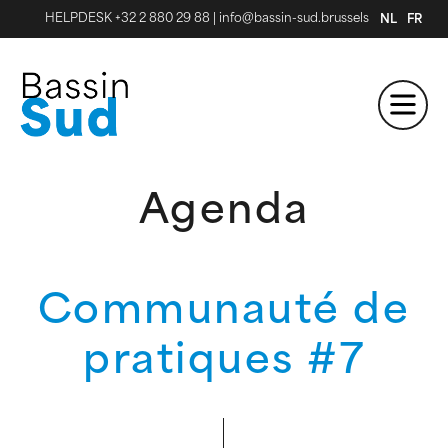
HELPDESK +32 2 880 29 88
|
info@bassin-sud.brussels
NL
FR
Agenda
Communauté de
pratiques #7