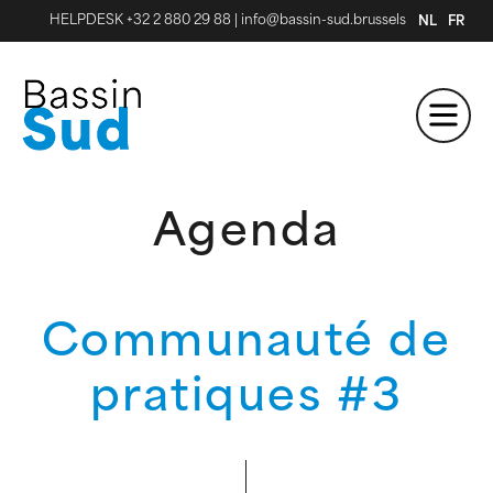
HELPDESK +32 2 880 29 88
|
info@bassin-sud.brussels
NL
FR
Agenda
Communauté de
pratiques #3