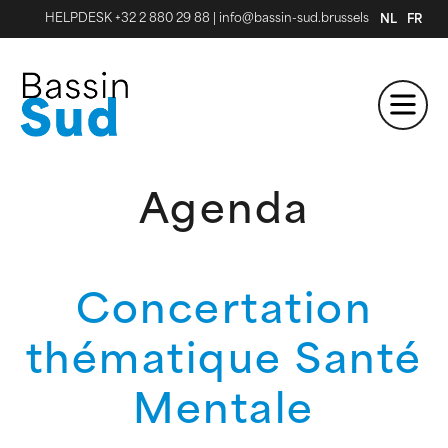
HELPDESK +32 2 880 29 88
|
info@bassin-sud.brussels
NL
FR
Agenda
Concertation
thématique Santé
Mentale