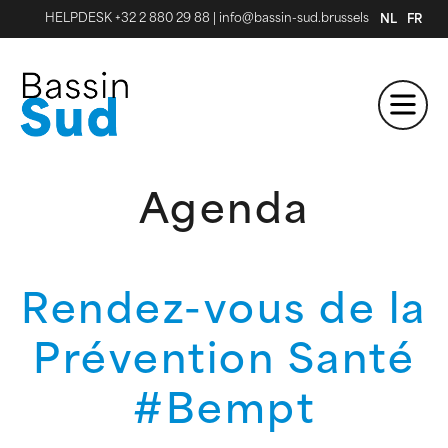
HELPDESK +32 2 880 29 88
|
info@bassin-sud.brussels
NL
FR
Agenda
Rendez-vous de la
Prévention Santé
#Bempt