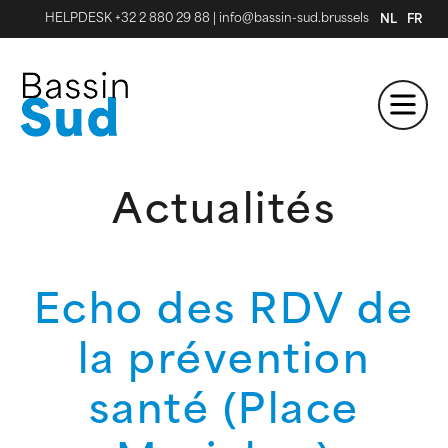
HELPDESK +32 2 880 29 88
|
info@bassin-sud.brussels
NL
FR
Actualités
Echo des RDV de
la prévention
santé (Place