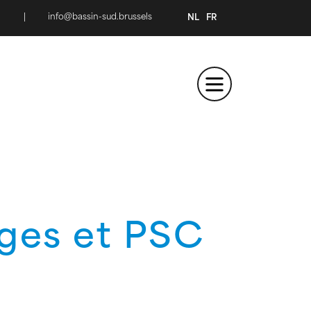
|
info@bassin-sud.brussels
NL
FR
ges et PSC