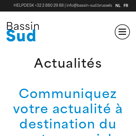
HELPDESK +32 2 880 29 88
|
info@bassin-sud.brussels
NL
FR
Actualités
Communiquez
votre actualité à
destination du