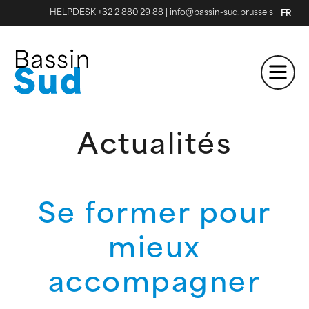
HELPDESK +32 2 880 29 88
|
info@bassin-sud.brussels
FR
Actualités
Se former pour
mieux
accompagner