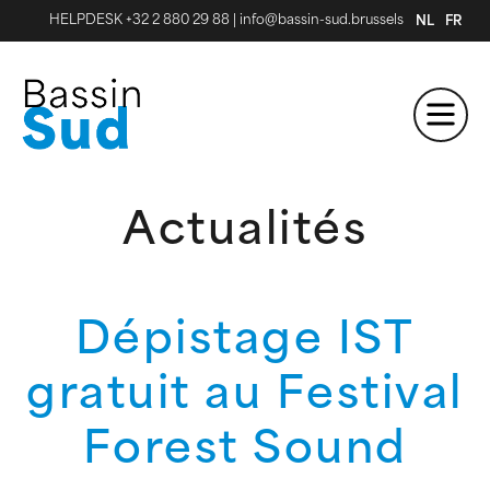
HELPDESK +32 2 880 29 88
|
info@bassin-sud.brussels
NL
FR
Actualités
Dépistage IST
gratuit au Festival
Forest Sound