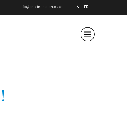
|
info@bassin-sud.brussels
NL
FR
!