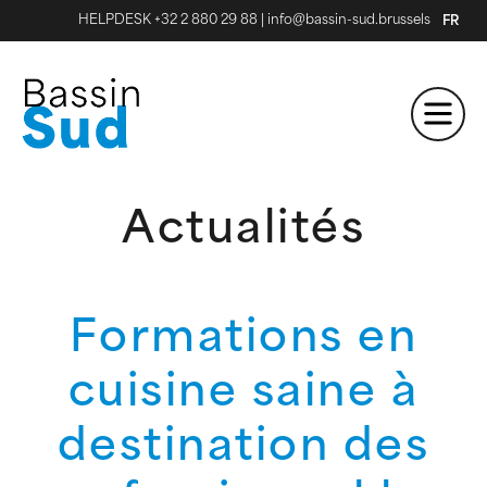
HELPDESK +32 2 880 29 88
|
info@bassin-sud.brussels
FR
Actualités
Formations en
cuisine saine à
destination des